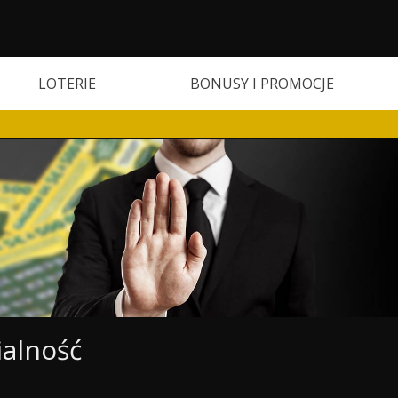
LOTERIE
BONUSY I PROMOCJE
alność