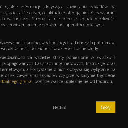
źć ogólne informacje dotyczące zawierania zakładów na
eczytacie także o tym, co aktualnie oferują niektórzy wybrani
ch warunkach. Strona ta nie oferuje jednak możliwości
teśmy serwisem bukmacherskim ani operatorem kasyna.
zekazywaniu informacji pochodzących od naszych partnerów,
reść, aktualność, dokładność oraz ewentualne błędy.
iedzialności za wszelkie straty poniesione w związku z
 propagowanych kasynach internetowych. Instrukcje oraz
internetowym, a korzystanie z nich odbywa się wyłącznie na
 że dzięki zawieraniu zakładów czy grze w kasynie będziecie
dzialnego grania
i oceńcie wasze uzależnienie od hazardu.
NetEnt
GRAJ