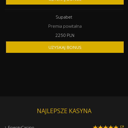
Supabet
Premia powitalna
2250 PLN
UZYSKAJ BONUS
NAJLEPSZE KASYNA
EnergyCasino
1.