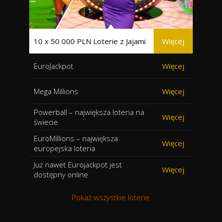
10 x 50 000 PLN Loterie z Jajami
Więcej
EuroJackpot
Więcej
Mega Millions
Więcej
Powerball – największa loteria na
Więcej
świecie
EuroMillions – największa
Więcej
europejska loteria
Już nawet Eurojackpot jest
Więcej
dostępny online
Pokaż wszystkie loterie