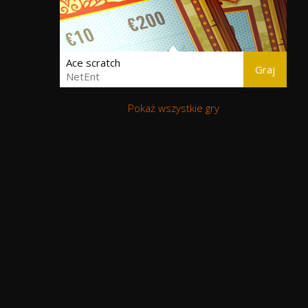
Ace scratch
Graj
NetEnt
Pokaż wszystkie gry