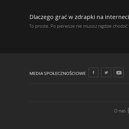
Dlaczego grać w zdrapki na interneci
To proste. Po pierwsze nie musisz nigdzie chodzić 
MEDIA SPOŁECZNOŚCIOWE
O nas