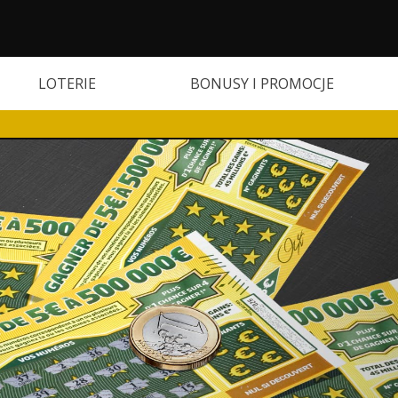
LOTERIE
BONUSY I PROMOCJE