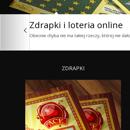
Zdrapki i loteria online
Obecnie chyba nie ma takiej rzeczy, której nie dało
ZDRAPKI