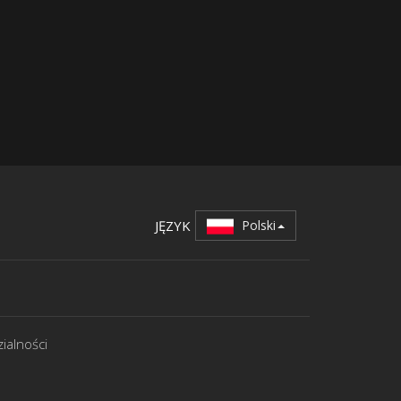
JĘZYK
Polski
ialności