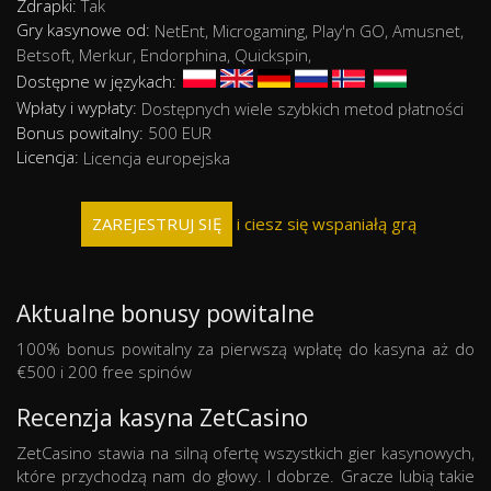
Zdrapki:
Tak
Gry kasynowe od:
NetEnt, Microgaming, Play'n GO, Amusnet,
Betsoft, Merkur, Endorphina, Quickspin,
Dostępne w językach:
Wpłaty i wypłaty:
Dostępnych wiele szybkich metod płatności
Bonus powitalny:
500 EUR
Licencja:
Licencja europejska
ZAREJESTRUJ SIĘ
i ciesz się wspaniałą grą
Aktualne bonusy powitalne
100% bonus powitalny za pierwszą wpłatę do kasyna aż do
€500 i 200 free spinów
Recenzja kasyna ZetCasino
ZetCasino stawia na silną ofertę wszystkich gier kasynowych,
które przychodzą nam do głowy. I dobrze. Gracze lubią takie