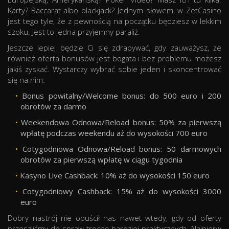
Karty? Baccarat albo blackjack? Jednym słowem, w ZetCasino
jest tego tyle, źe z pewnością na początku będziesz w lekkim
szoku. Jest to jedna przyjemny paraliż.
Jeszcze lepiej będzie Ci się zdrapywać, gdy zauważysz, że
również oferta bonusów jest bogata i bez problemu możesz
jakiś zyskać. Wystarczy wybrać sobie jeden i skoncentrować
się na nim:
Bonus powitalny/Welcome bonus: do 500 euro i 200
obrotów za darmo
Weekendowa Odnowa/Reload bonus: 50% za pierwszą
wpłatę podczas weekendu aż do wysokości 700 euro
Cotygodniowa Odnowa/Reload bonus: 50 darmowych
obrotów za pierwszą wpłatę w ciągu tygodnia
Kasyno Live Cashback: 10% aż do wysokości 150 euro
Cotygodniowy Cashback: 15% aż do wysokości 3000
euro
Dobry nastrój nie opuścił nas nawet wtedy, gdy od oferty
przeszliśmy do spraw trochę bardziej praktycznych. Najpierw