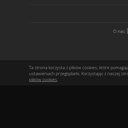
O nas
Ta strona korzysta z plików cookies, które pomaga
ustawieniach przeglądarki. Korzystając z naszej st
plików cookies
.