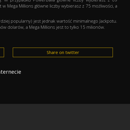
 w Mega Millions główne liczby wybierasz z 75 możliwości, a
ardziej popularny) jest jednak wartość minimalnego Jackpotu.
ów dolarów, a Mega Millions jest to tylko 15 milionów.
Share on twitter
nternecie