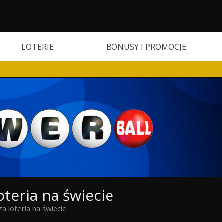
LOTERIE
BONUSY I PROMOCJE
oteria na świecie
a loteria na świecie