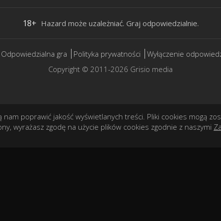
18+
Hazard może uzależniać. Graj odpowiedzialnie.
Odpowiedzialna gra
Polityka prywatności
Wyłączenie odpowiedz
Copyright © 2011-2026 Grisio media
ją nam poprawić jakość wyświetlanych treści. Pliki cookies mogą z
rony, wyrażasz zgodę na użycie plików cookies zgodnie z naszymi
Za