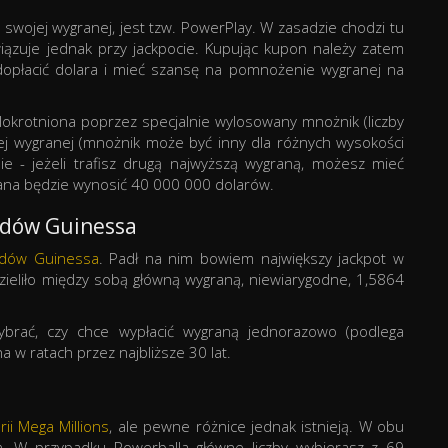
 swojej wygranej, jest tzw. PowerPlay. W zasadzie chodzi tu
ązuje jednak przy jackpocie. Kupując kupon należy zatem
o dopłacić dolara i mieć szansę na pomnożenie wygranej na
elokrotniona poprzez specjalnie wylosowany mnożnik (liczby
ojej wygranej (mnożnik może być inny dla różnych wysokości
e - jeżeli trafisz drugą najwyższą wygraną, możesz mieć
ana będzie wynosić 40 000 000 dolarów.
rdów Guinessa
rdów Guinessa
. Padł na nim bowiem największy jackpot w
zdzieliło między sobą główną wygraną, niewiarygodne, 1,5864
wybrać, czy chce wypłacić wygraną jednorazowo (podlega
w ratach przez najbliższe 30 lat.
erii Mega Millions
, ale pewne różnice jednak istnieją. W obu
wą. W przypadku Powerballa główne liczby wybierasz z 69