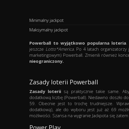
Minimalny jackpot
Maksymalny jackpot
Powerball to wyjątkowo popularna loteria
.
jeszcze
Lotto*America
. Po 4 latach organizatorzy
marketingowym) Powerball. Zmienili również konce
nieograniczony.
Zasady loterii Powerball
Zasady loterii
są praktycznie takie same. Ab
dodatkową liczbę (Powerball). Niedawno doszło do 
59. Obecnie jest to trochę trudniejsze. Wprawd
dodatkową), ale do wyboru jest już aż 69 możli
możliwości. Szansa na wygranie Jackpota się zatem
Power Play